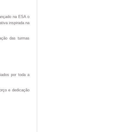
 lançado na ESA o
ativa inspirada na
oração das turmas
iados por toda a
orço e dedicação