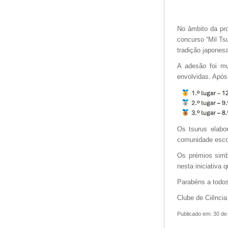
No âmbito da pro
concurso “Mil Tsu
tradição japonesa
A adesão foi mui
envolvidas. Após
Os tsurus elabo
comunidade esco
Os prémios simb
nesta iniciativa
Parabéns a todos
Clube de Ciência
Publicado em: 30 de 