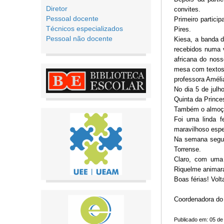
Diretor
convites.
Pessoal docente
Primeiro partici
Técnicos especializados
Pires.
Pessoal não docente
Kiesa, a banda d
recebidos numa v
africana do nos
mesa com textos 
professora Améli
No dia 5 de jul
Quinta da Prince
Também o almoço
Foi uma linda 
maravilhoso espe
Na semana seguin
Torrense.
Claro, com uma 
Riquelme anima
Boas férias! Vol
Coordenadora do 
Publicado em: 05 de