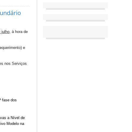
cundário
 julho
, à hora de
requerimento) e
ues nos Serviços
ª fase dos
ovas a Nível de
tivo Modelo na