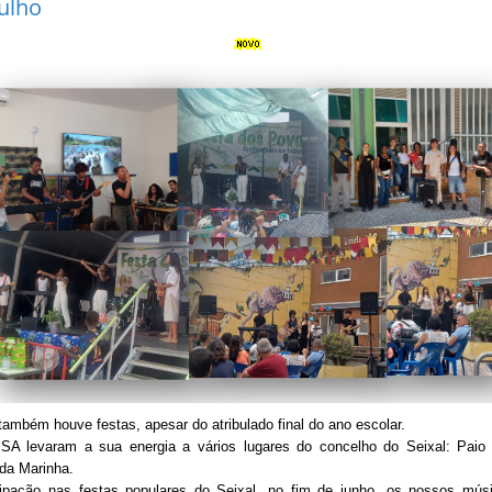
Julho
também houve festas, apesar do atribulado final do ano escolar.
A levaram a sua energia a vários lugares do concelho do Seixal: Paio 
 da Marinha.
cipação nas festas populares do Seixal, no fim de junho, os nossos músi