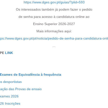
https://www.dges.gov.pt/guias/?plid=593
Os interessados também já podem fazer o pedido
de senha para acesso à candidatura online ao
Ensino Superior 2026-2027
Mais informações aqui:
tps://www.dges.gov.pt/pt/noticia/pedido-de-senha-para-candidatura-onl
...
EPE
LINK
 Exames de Equivalência à frequência
s desportistas
zação das Provas de ensaio
Exames 2026
6 Inscrições