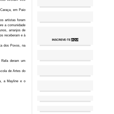
s Caraça, em Paio
os artistas foram
obre a comunidade
nos, arranjos de
nos receberam e à
INSCREVE-TE
AQUI
ta dos Povos, na
o Rafa deram um
scola de Artes do
a, a Mayline e o