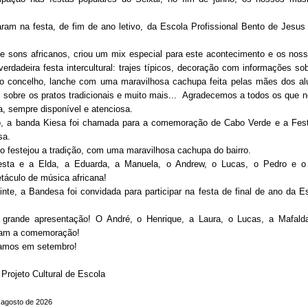
param na festa, de fim de ano letivo, da Escola Profissional Bento de Jesu
e sons africanos, criou um mix especial para este acontecimento e os noss
erdadeira festa intercultural: trajes típicos, decoração com informações s
so concelho, lanche com uma maravilhosa cachupa feita pelas mães dos alu
sobre os pratos tradicionais e muito mais... Agradecemos a todos os que 
a, sempre disponível e atenciosa.
ho, a banda Kiesa foi chamada para a comemoração de Cabo Verde e a Fes
sa.
 festejou a tradição, com uma maravilhosa cachupa do bairro.
festa e a Elda, a Eduarda, a Manuela, o Andrew, o Lucas, o Pedro e 
táculo de música africana!
te, a Bandesa foi convidada para participar na festa de final de ano da E
grande apresentação! O André, o Henrique, a Laura, o Lucas, a Mafald
ram a comemoração!
tamos em setembro!
Projeto Cultural de Escola
 agosto de 2026