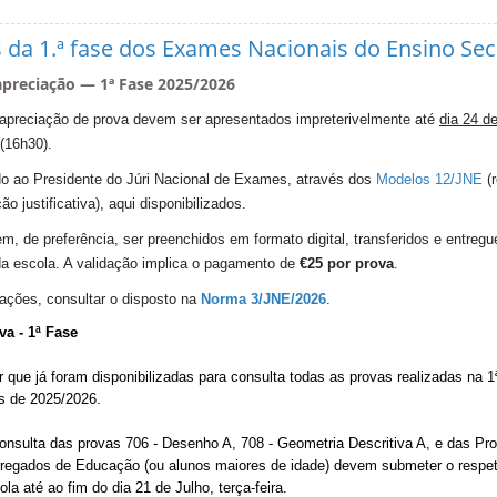
 da 1.ª fase dos Exames Nacionais do Ensino Se
apreciação — 1ª Fase 2025/2026
apreciação de prova devem ser apresentados impreterivelmente até
dia 24 de
(16h30).
ido ao Presidente do Júri Nacional de Exames, através dos
Modelos 12/JNE
(
ão justificativa), aqui disponibilizados.
, de preferência, ser preenchidos em formato digital, transferidos e entreg
da escola. A validação implica o pagamento de
€25 por prova
.
ações, consultar o disposto na
Norma 3/JNE/2026
.
va - 1ª Fase
 que já foram disponibilizadas para consulta todas as provas realizadas na 1
s de 2025/2026.
consulta das provas 706 - Desenho A, 708 - Geometria Descritiva A, e das Pr
regados de Educação (ou alunos maiores de idade) devem submeter o respe
ola até ao fim do dia 21 de Julho, terça-feira.