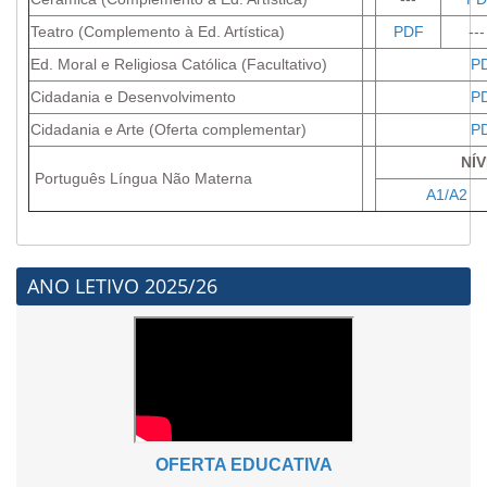
Teatro (Complemento à Ed. Artística)
PDF
--
Ed. Moral e Religiosa Católica (Facultativo)
P
Cidadania e Desenvolvimento
P
Cidadania e Arte (Oferta complementar)
P
NÍV
Português Língua Não Materna
A1/A2
ANO LETIVO 2025/26
OFERTA EDUCATIVA