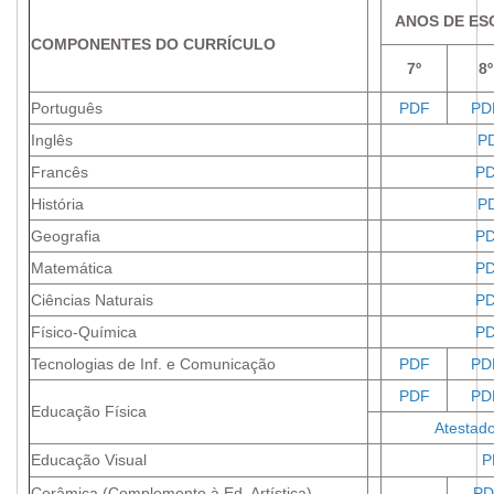
ANOS DE ES
COMPONENTES DO CURRÍCULO
7º
8º
Português
PDF
PD
Inglês
P
Francês
P
História
P
Geografia
P
Matemática
P
Ciências Naturais
P
Físico-Química
P
Tecnologias de Inf. e Comunicação
PDF
PD
PDF
PD
Educação Física
Atestad
Educação Visual
P
Cerâmica (Complemento à Ed. Artística)
---
PD