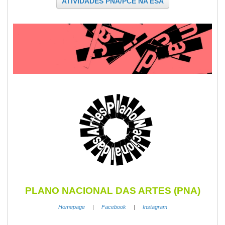
ATIVIDADES PNA/PCE NA ESA
PLANO NACIONAL DAS ARTES (PNA)
Homepage
|
Facebook
|
Instagram