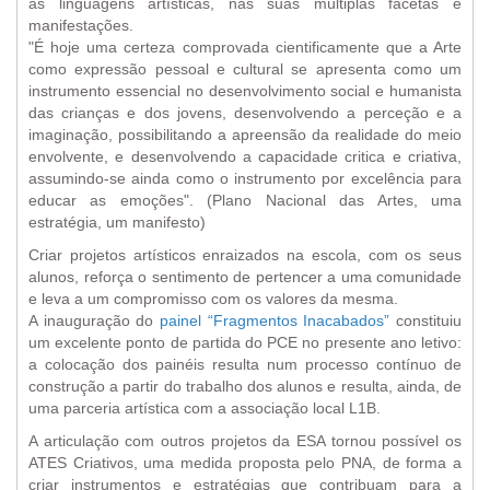
às linguagens artísticas, nas suas múltiplas facetas e
manifestações.
"É hoje uma certeza comprovada cientificamente que a Arte
como expressão pessoal e cultural se apresenta como um
instrumento essencial no desenvolvimento social e humanista
das crianças e dos jovens, desenvolvendo a perceção e a
imaginação, possibilitando a apreensão da realidade do meio
envolvente, e desenvolvendo a capacidade critica e criativa,
assumindo-se ainda como o instrumento por excelência para
educar as emoções". (Plano Nacional das Artes, uma
estratégia, um manifesto)
Criar projetos artísticos enraizados na escola, com os seus
alunos, reforça o sentimento de pertencer a uma comunidade
e leva a um compromisso com os valores da mesma.
A inauguração do
painel “Fragmentos Inacabados”
constituiu
um excelente ponto de partida do PCE no presente ano letivo:
a colocação dos painéis resulta num processo contínuo de
construção a partir do trabalho dos alunos e resulta, ainda, de
uma parceria artística com a associação local L1B.
A articulação com outros projetos da ESA tornou possível os
ATES Criativos, uma medida proposta pelo PNA, de forma a
criar instrumentos e estratégias que contribuam para a